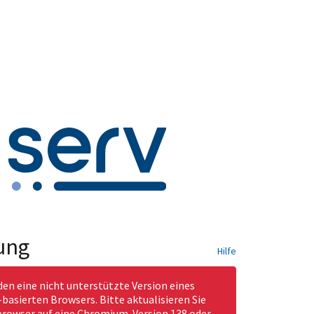
ung
Hilfe
den eine nicht unterstützte Version eines
asierten Browsers. Bitte aktualisieren Sie
rowser auf eine Chromium-Version 138 oder